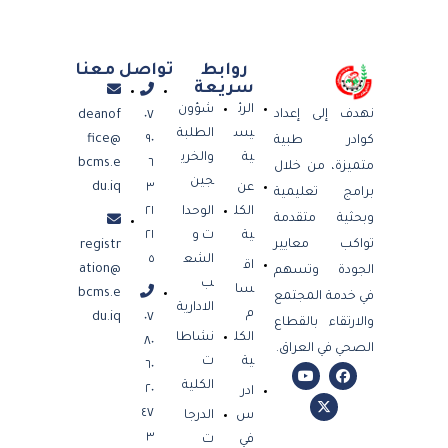
روابط
تواصل معنا
سريعة
الرئ
شؤون
نهدف إلى إعداد
deanof
٠٧
يس
الطلبة
fice@
٩٠
كوادر طبية
ية
والخري
bcms.e
٦
متميزة، من خلال
جين
عن
٣
du.iq
برامج تعليمية
الكل
الوحدا
٢١
وبحثية متقدمة
ية
ت و
٢١
تواكب معايير
registr
الشع
٥
اق
ation@
الجودة وتسهم
ب
سا
bcms.e
في خدمة المجتمع
الادارية
م
du.iq
٠٧
والارتقاء بالقطاع
الكل
نشاطا
٨٠
الصحي في العراق.
ية
ت
٦٠
الكلية
٢٠
ادر
٤٧
س
الدرجا
٣
في
ت