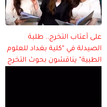
على أعتاب التخرج.. طلبة
الصيدلة في “كلية بغداد للعلوم
الطبية” يناقشون بحوث التخرج