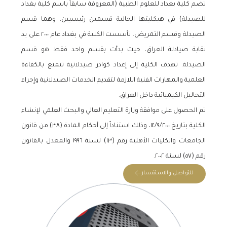
تضم كلية بغداد للعلوم الطبية (المعروفة سابقاً باسم كلية بغداد
للصيدلة) في هيكليتها الحالية قسمين رئيسيين، وهما قسم
الصيدلة وقسم التمريض. تأسست الكلية في بغداد عام ٢٠٠٠ على يد
نقابة صيادلة العراق، حيث بدأت بقسم واحد فقط هو قسم
الصيدلة. تهدف الكلية إلى إعداد كوادر صيدلانية تتمتع بالكفاءة
العلمية والمهارات الفنية اللازمة لتقديم الخدمات الصيدلانية وإجراء
التحاليل الكيميائية داخل العراق.
تم الحصول على موافقة وزارة التعليم العالي والبحث العلمي لإنشاء
الكلية بتاريخ ١٤/٩/٢٠٠٠، وذلك استناداً إلى أحكام المادة (٣٨) من قانون
الجامعات والكليات الأهلية رقم (١٣) لسنة ١٩٩٦ والمعدل بالقانون
رقم (٥٧) لسنة ٢٠٠٢.
للتواصل والاستفسار