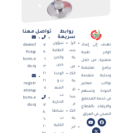
روابط
تواصل معنا
سريعة
الرئ
شؤون
نهدف إلى إعداد
deanof
٠٧
يس
الطلبة
fice@
٩٠
كوادر طبية
ية
والخري
bcms.e
٦
متميزة، من خلال
جين
عن
٣
du.iq
برامج تعليمية
الكل
الوحدا
٢١
وبحثية متقدمة
ية
ت و
٢١
تواكب معايير
registr
الشع
٥
اق
ation@
الجودة وتسهم
ب
سا
bcms.e
في خدمة المجتمع
الادارية
م
du.iq
٠٧
والارتقاء بالقطاع
الكل
نشاطا
٨٠
الصحي في العراق.
ية
ت
٦٠
الكلية
٢٠
ادر