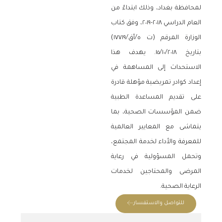
لمحافظة بغداد، وذلك ابتداءً من
العام الدراسي ٢٠١٨-٢٠١٩، وفق كتاب
الوزارة المرقم (ت ه/أق/١٧٧١٩)
بتاريخ ١٥/١٠/٢٠١٨. يهدف هذا
الاستحداث إلى المساهمة في
إعداد كوادر تمريضية مؤهلة قادرة
على تقديم المساعدة الطبية
ضمن المؤسسات الصحية، بما
يتماشى مع المعايير العالمية
للمعرفة والأداء لخدمة المجتمع،
وتحمل المسؤولية في رعاية
المرضى والمحتاجين لخدمات
الرعاية الصحية.
للتواصل والاستفسار