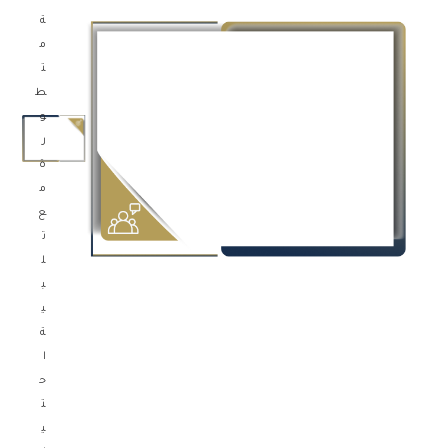
ة
م
ت
ط
و
ر
ة
م
ع
ت
ل
ب
ي
ة
ا
ح
ت
ي