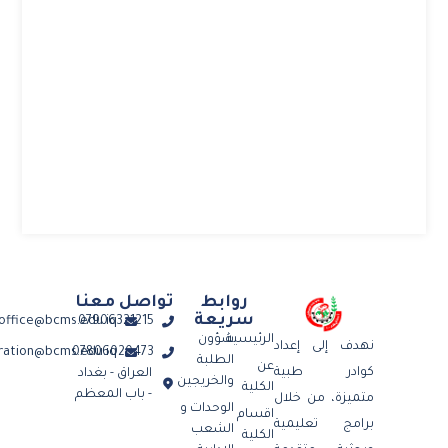
روابط
تواصل معنا
سريعة
office@bcms.edu.iq
07906321215
الرئيسية
شؤون
نهدف إلى إعداد
tration@bcms.edu.iq
07806020473
الطلبة
عن
كوادر طبية
العراق - بغداد
والخريجين
الكلية
- باب المعظم
متميزة، من خلال
الوحدات و
اقسام
برامج تعليمية
الشعب
الكلية