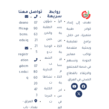
روابط
تواصل معنا
سريعة
الرئ
شؤون
نهدف إلى إعداد
deano
07
يس
الطلبة
ffice@
90
كوادر طبية
ية
والخري
bcms.
63
متميزة، من خلال
جين
عن
21
edu.iq
برامج تعليمية
الكل
الوحدا
21
وبحثية متقدمة
ية
ت و
5
تواكب معايير
registr
الشع
اق
ation
الجودة وتسهم
ب
سا
@bcm
07
في خدمة المجتمع
الادارية
م
s.edu.i
80
والارتقاء بالقطاع
الكل
نشاطا
q
60
الصحي في العراق.
ية
ت
20
الكلية
47
ادر
3
س
الدرجا
العراق -
في
ت
بغداد - باب
الع