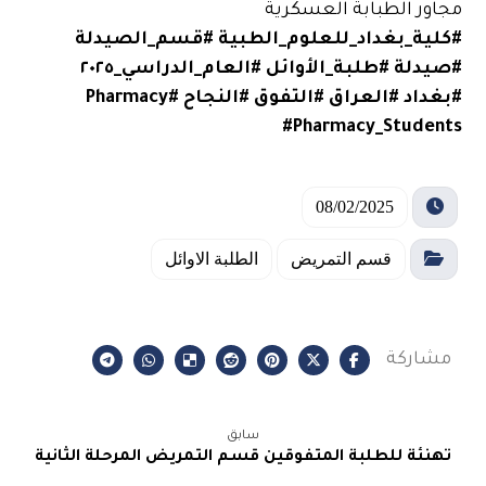
مجاور الطبابة العسكرية
#كلية_بغداد_للعلوم_الطبية
#قسم_الصيدلة
#صيدلة
#طلبة_الأوائل
#العام_الدراسي_٢٠٢٥
#بغداد
#العراق
#التفوق
#النجاح
#Pharmacy
#Pharmacy_Students
08/02/2025
قسم التمريض
الطلبة الاوائل
سابق
تهنئة للطلبة المتفوقين قسم التمريض المرحلة الثانية