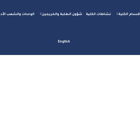
قسام الكلية
نشاطات الكلية
شؤون الطلبة والخريجين
الوحدات والشعب الأدا
English
لطفل العالمي في كلية
الطبية
لمدونة
قسم التمريض
احتفالية يوم الطفل العالمي في كلية بغداد للعلوم ال