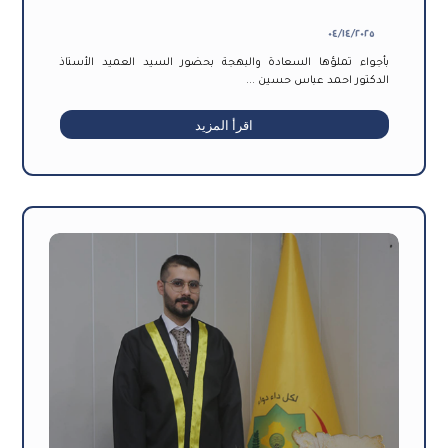
٠٤/١٤/٢٠٢٥
بأجواء تملؤها السعادة والبهجة بحضور السيد العميد الأستاذ
الدكتور احمد عباس حسين ...
اقرأ المزيد