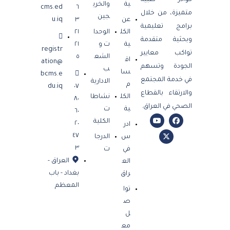
ية
والخري
cms.ed
٦
متميزة، من خلال
جين
عن
٣
u.iq
برامج تعليمية
الكل
الوحدا
٢١
وبحثية متقدمة
ية
ت و
٢١
registr
تواكب معايير
الشع
٥
اق
ation@
الجودة وتسهم
ب
سا
bcms.e
في خدمة المجتمع
الادارية
م
du.iq
٠٧
والارتقاء بالقطاع
الكل
نشاطا
٨٠
الصحي في العراق.
ية
ت
٦٠
الكلية
٢٠
ادر
٤٧
س
الدرجا
٣
في
ت
العراق -
الع
بغداد - باب
راق
المعظم
توا
ص
ل
مع