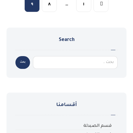
٩
٨
…
١
Search
بحث
أقسامنا
قسم الصيدلة