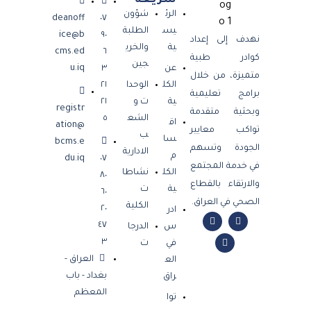
سريعة
الرئ
شؤون
deanoff
٠٧
يس
الطلبة
ice@b
٩٠
نهدف إلى إعداد
ية
والخري
cms.ed
٦
كوادر طبية
جين
عن
٣
u.iq
متميزة، من خلال
الكل
الوحدا
٢١
برامج تعليمية
ية
ت و
٢١
registr
وبحثية متقدمة
الشع
٥
اق
ation@
تواكب معايير
ب
سا
bcms.e
الجودة وتسهم
الادارية
م
du.iq
٠٧
في خدمة المجتمع
الكل
نشاطا
٨٠
والارتقاء بالقطاع
ية
ت
٦٠
الصحي في العراق.
الكلية
٢٠
ادر
٤٧
س
الدرجا
٣
في
ت
العراق -
الع
بغداد - باب
راق
المعظم
توا