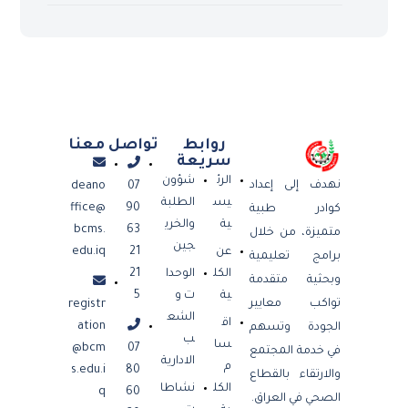
روابط
تواصل معنا
سريعة
الرئ
شؤون
نهدف إلى إعداد
deano
07
يس
الطلبة
ffice@
90
كوادر طبية
ية
والخري
bcms.
63
متميزة، من خلال
جين
عن
21
edu.iq
برامج تعليمية
الكل
الوحدا
21
وبحثية متقدمة
ية
ت و
5
تواكب معايير
registr
الشع
اق
ation
الجودة وتسهم
ب
سا
@bcm
07
في خدمة المجتمع
الادارية
م
s.edu.i
80
والارتقاء بالقطاع
الكل
نشاطا
q
60
الصحي في العراق.