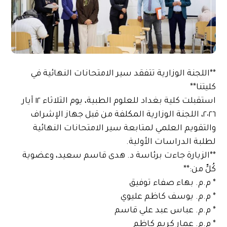
**اللجنة الوزارية تتفقد سير الامتحانات النهائية في
كليتنا**
استقبلت كلية بغداد للعلوم الطبية، يوم الثلاثاء ١٢ آيار
٢٠٢٦، اللجنة الوزارية المكلفة من قبل جهاز الإشراف
والتقويم العلمي لمتابعة سير الامتحانات النهائية
لطلبة الدراسات الأولية.
**الزيارة جاءت برئاسة د. هدى قاسم سعيد، وعضوية
كُلٍّ من:**
* م.م. بهاء صفاء توفيق
* م.م. يوسف كاظم عليوي
* م.م. عباس عبد علي قاسم
* م.م. عمار كريم كاظم