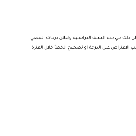
ویعلن ذلك في بـدء السـنة الدراســیة واعلان درجات السعي
ب الاعتراض على الدرجة او تصحـیح الخطأ خلال الفترة