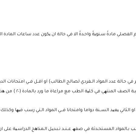
فصلي مادةً سـنویةً واحـدةً الا في حالة ان یكون عدد ساعات المادة ا
 في حـالة عدد المواد الــفردي لصالح الطالب) او اقــل فــي امتحانات الدور
ف المنتھي في كلیة الطب مع مراعاة ما ورد بالمادة (٢٠ ) من ھذه التعلیمات .
الاول او الثاني یعید الســنة دواما وامتحانا فـــي المواد الـتي رسب فیھا و
طالب بـالمواد المستحـدثة في صفھ عــنــد تـبـدیـل الـمناھج الدراسـیة على ا