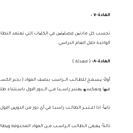
المادة-٧ –
تحسـب كل مادتین فصلیتین في الكلیات التي تعتمد النظام ال
الواحدة خلال العام الدراسي .
المادة-٨-
( معدلة )
أولاً- یـسـمـح للطـالــب الـــراسب بنصف المواد ( بجبر الكسـر
فیھا وبعكسـھ یعتبـر راســـبـا فـــي الـــدور الاول باسـتثناء طلبـة الص
ثانیاً- اذا اعــتـبـــر الطالــب راسبــا في أي دور من الدورین 
ثالثاً- یـعـفـى الـطالـب الــراســب مــن المواد المحـذوفة وی