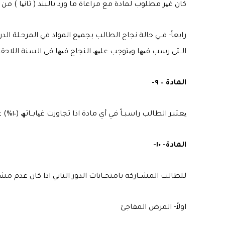
كان غیر مطلوب لمادة مع مراعاة ما ورد بالبند ( ثانیا ) من ھـــ
رابعاً- فــي حالة نجاح الطالب بجمیع المواد في المرحـلة الدرا
الــتي رسب فیھا ویتوجب علیھ النجاح فیھا في السنة اللاحقـة
المادة – ٩-
یعتبـر الطالب راسبــاً في أي مادة اذا تجاوزت غیابــاتھ (١٠%) عشــر من مائة من الساعات المقررة لتلك المادة بدون عذر مشـروع او (١٥%) خمس عشـرة بـعذر مشـروع یقـره مجلس الكلیة .
المادة- ١٠-
للطالب المشــاركة بامتحــانات الدور الثاني اذا كان عدم مشــ
اولاً- المرض المفاجئ