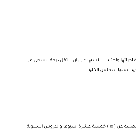
ة اجرائھا واحتساب نسبھا على ان لا تقل درجة السـعي عن
ثانیا – یتضمن الامتحان الفصلي او السـنوي مفردات المواد المقـررة خلال الفصل او السـنة على ان لا تقل مدة الدراسة للدروس الفصلیة عن ( ١٥ ) خمسة عشرة اسبوعا والدروس السنویة