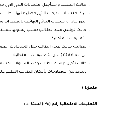
حــالات الــســمـــاح بـــتــأجـیـل امـتحــانـات الــدور الاول من عـدمـ
آلیــة احـتـســـاب الـدرجات الـتي یحـصل عـلـیھا الـطــالـب 
الدورالثاني واحتســاب النتائج النھائــیـة بالتقدیـــرات وفـقـاً لـما نـصــت عـــل
التعـلیمات الامتحانیة .
معالجة حــالات غـش الطالب خلال الامتحــانات الفصــلیة او
الى الــمــادة (٢٠ ) مـــن التـــعــلیمــات الامتحانیة .
حالات تأجیل دراسـة الـطالب وعـدد السـنوات المسـموح بــھــا للطـ
ولمزیـد مـن الـمعـلومات بأمكـان الـطـالـب الاطلاع على نص ال
ملحق(١)
التعليمات الامتحانية رقم (١٣٤) لسنة ٢٠٠٠