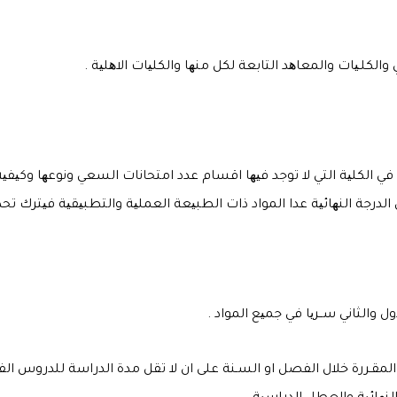
الكلـیات والمعاھد التابعة لكل منھا والكلیات الاھلیة .
 في الكلیة التي لا توجد فیھا اقسام عدد امتحانات السعي ونوعھا وكیفی
ول والثاني ســریا في جمیع المواد .