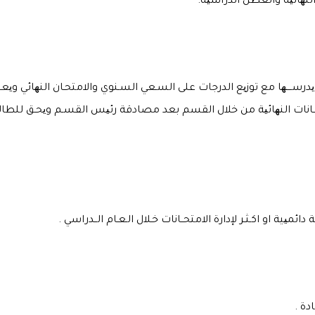
تي یدرســــھا مع توزیع الدرجات على السـعي السـنوي والامتحـان النھائي 
تحـانات النھائیة من خلال القسم بعد مصادقة رئیس القسـم ویحـق للطال
ائمیية او اكـثـر لإدارة الامتحــانات خـلال الـعـام الــدراسي .