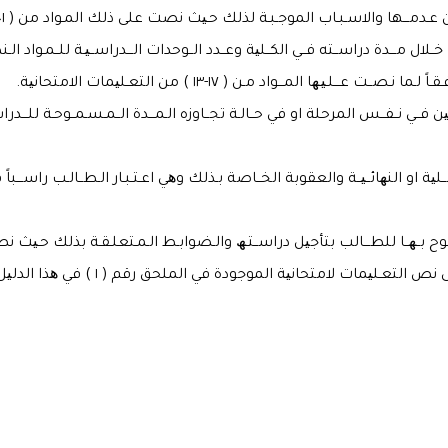
ــها والاسـبـاب الموجـبـة لذلك حـیث نصت على ذلك المـواد من ( ٠١-٢١ ) من التعلیمات الامتحانیة .
خــلال مـــدة دراســته فــي الكــلیة وعــدد الــوحدات الـــدراســیـة للــمـواد ا
ـیـھا المـــواد مـن ( ١٧-١٣ ) من التعـلیمات الامتحانیة.
 النھائــیــة والعقوبة الخــاصة بـذلك وھي اعـتـبـار الـطــالـب راســـباً ف
ــالب بتأجیل دراســتـھ والـضوابـط الـمـتعلـقـة بذلك حـیث نصت علـیھا المادة ( ١٢ ) من
تعـلیمات لامتحانیة الموجودة في الملحق رقم ( ١ ) في ھذا الدلیل.