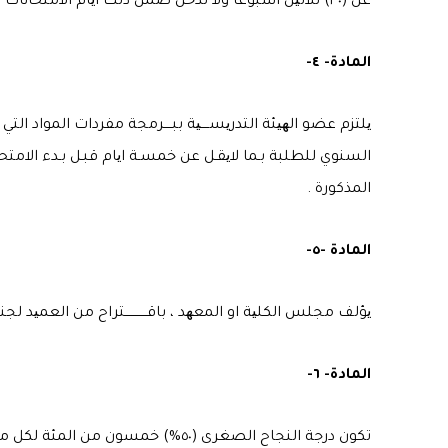
عن (٣٠) ثلاثین اسبوعا ولا تدخل ضمن ذلك ایام الامتحانات النھائیة والعطل الدراسیة.
المادة- ٤-
یلتزم عضو الھیئة التدریســــیة ببــــرمجة مفردات المواد ال
السنوي للطلبة بـما لایقـل عن خمسـة ایام قبـل بـدء الام
المذكورة .
المادة -٥-
یؤلف مجلس الكلیة او المعھد ، باقـــــــــــتراح من العمید لجنة د
المادة- ٦-
تكون درجة النجاح الصغرى (٥٠%) خمسون من المئة لكل مادة .