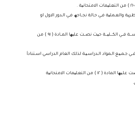
لـنظـریة والعـملیة فـي حـالة نجــاحھ فـي الـدور الاول او
حـالات تـرقــیــن قــیــد الـطـالـب بسبب رســـوبـھ لســـنتـین فــي نــفــس المرحلة او في حــالـة تجــاوزه الـمـــدة الــمـسـمــوحـة للـــدراســـة فــي الكـــلیـــة حیث نصــت علیھا المــادة ( ٩١ ) من
ــي جـمـیـع الـمواد الـدراسـیـة لذلك العام الدراسي اسـتناداَ
 التعلیمات الامتحانیة