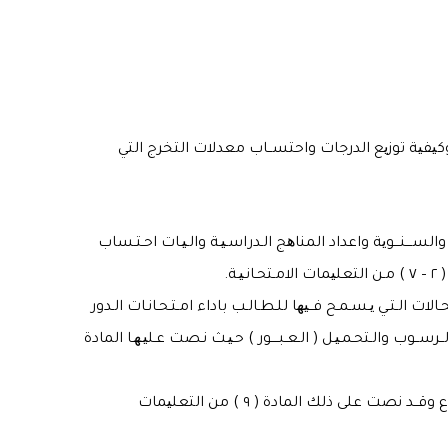
وكیفیة توزیع الدرجات واحتســاب معدلات التخرج التي
ة والســـنـــویة واعداد المناھج الـدراسـیـة والـیـات احـتـساب
ة.
لات الـتـي یـسـمـح فــیھا للـطـالـب باداء امـتـحـانـات الـدور
ـرســوب والـتحـمـیـل ( الـعـبــــور ) حـیـث نـصت عـلیـھـا المادة
مـعالـجـة حـالات الـرسـوب بالـغـیـاب واحـتـسـاب الـنســب الخاصة بذلك سواء أكان الغیاب بعذر مشروع ام بدون عـذر مـشـروع وقــد نصت على ذلك المادة ( ٩ ) من التعلیمات