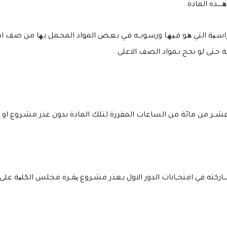
ــذه المادة .
سـیة التي ھـو فـیـھـا ورسـوبــه فـي بـعـض المواد المحـمل بـھا من صف ادن
 حـتى لو نجح بـمواد الصف الاعلى .
اركته في امتحــانات الدور الاول بـعذر مشـروع یقــره مجلس الكلیة على ان