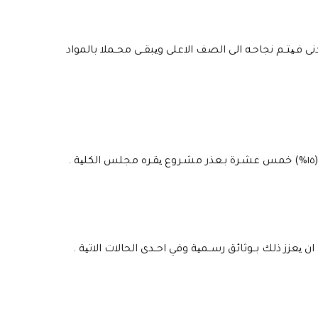
ى فـیتــم نجاحـه الى الصف الاعلى ویبقــى محــملا بالمواد
 یعزز ذلك بــوثائق رســمیة وفي احــدى الحالات الاتیة .