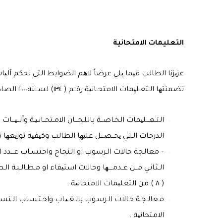
التعليمات الامتحانية
عزیزنا الطالب فیما یلي عرضاً لاھم الضوابط التي تحكم آلیا
تضمنتھا الـتعـلیمات الامتحــانیة رقــم ( ١٣٤) لســـنة٢٠٠٠ الصادرة عن وزارة التعلیم العالي والبحث العلمي وكـمـا یــأتــي :
التــعـــلیمات الخـاصــة باللـجـــان الامـتحــانـیـة وآلــی
الدرجات الـتـي یحــصـــل علیھا الطالب وكیفیة توزیعھا تبعاً للنظام الد
– معالجة حالات الـرسوب او النجاح واحتسـاب عـــدد الــــدرو
الـثـانـي مــن عــدمــــھا وحالات استیفاء او مـطـالـبـة الـ
( ٨ ) من التعلیمات الامتحانیة .
الامتحانیة .