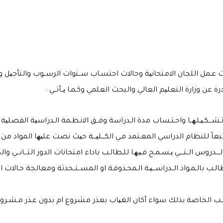
ت عـمل اللجان الامتحانیة وحالات احتسـاب ســنوات الرســوب والتأجیل 
ـــات تـشـــكـیـلـھــا واحـتـساب مدة الـدراسة وفــق الانـظـمة الـدراسیة الفصلی
راسي المعـتمد فـي الكـــلیـــة حیث نصت علیھا المواد من ( ٢ – ٧ ) مـن التعلیمات الامـتحـانـیـ
س الــتــــي یـسـمـح فـیـھـا للـطالـب باداء امتحانات الدور الثـــانـــي والحـا
طالـب بالـمـواد الــدراســـیـة الـمحـذوفـة او المســتــحدثة ومعالجة حـالات الـ