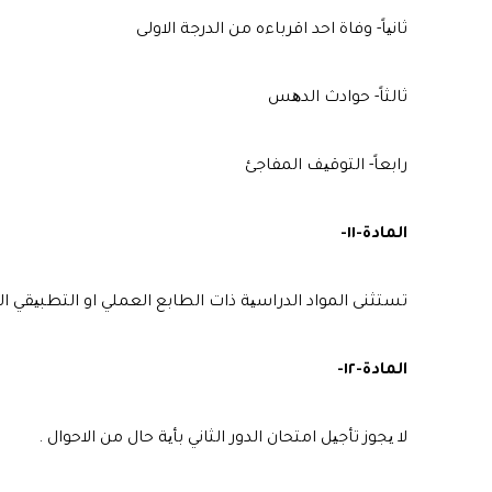
ثانیاً- وفاة احد اقرباءه من الدرجة الاولى
ثالثاً- حوادث الدھس
رابعاً- التوقیف المفاجئ
المادة-١١-
تستثنى المواد الدراسیة ذات الطابع العملي او التطبیقي ال
المادة-١٢-
لا یجوز تأجیل امتحان الدور الثاني بأیة حال من الاحوال .