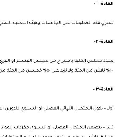
المادة – ١-
تسري ھذه التعلیمات على الجامعات وھیئة التعـلیم الـتقني و
المادة- ٢-
یحــدد مجلس الكلیة باقـــتراح من مجلس القســـم او الفرع
٣٠% ثلاثین من المئة ولا تزید على ٥٠% خمسین من المئة من الدرجة النھائیة عدا المواد ذات الطبیعة العملیة والتطبیقیة فیترك تحدید نسبھا لمجلس الكلیة .
المادة-٣ –
أولا – یكون الامتحــان النھائي الفصلي او الســنوي للدورین الا