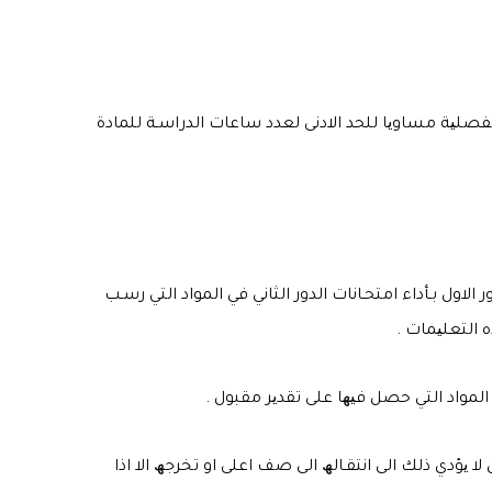
لفصلیة مساویا للحد الادنى لعدد ساعات الدراسـة للمادة
 الاول بـأداء امتحـانات الدور الثاني في المواد التي رسـب
كذلك المواد التي حصل فیھا على تقدیر مقبول .
ن لا یؤدي ذلك الى انتقـالھ الى صف اعلى او تخرجھ الا اذا