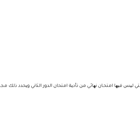
تي لیس فیھا امتحـان نھائي من تأدیة امتحان الدور الثاني ویحدد ذلك 